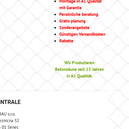
Montage in A1 Qualität
mit Garantie
Persönliche beratung
Gratis planung
Sonderangebote
Günstigen Versandkosten
Rabatte
Wir Produzieren
Betonzäune seit 23 Jahren
in A1 Qualität.
ENTRALE
AU s.r.o.
eznicna 32
 01 Senec