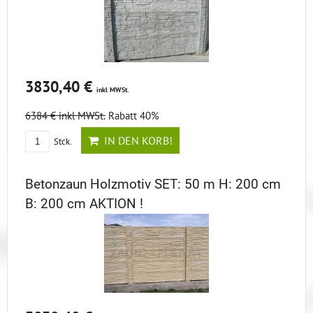
3830,40 €
inkl MWSt.
6384 €
inkl MWSt.
Rabatt 40%
IN DEN KORB!
Stck.
Betonzaun Holzmotiv SET: 50 m H: 200 cm
B: 200 cm AKTION !