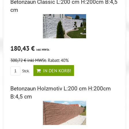
Betonzaun Classic L:200 cm H:200cm B:4,5
cm
180,43 €
inkl MWSt.
300,72 €
inkl MWSt.
Rabatt 40%
IN DEN KORB!
Stck.
Betonzaun Holzmotiv L:200 cm H:200cm
B:4,5 cm