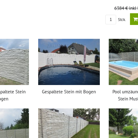
6384 €
inkl
Stck.
paltete Stein
Gespaltete Stein mit Bogen
Pool umzäun
ogen
Stein Must