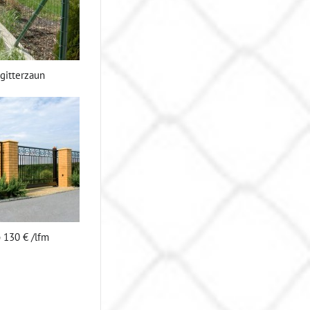
gitterzaun
 130 € /lfm