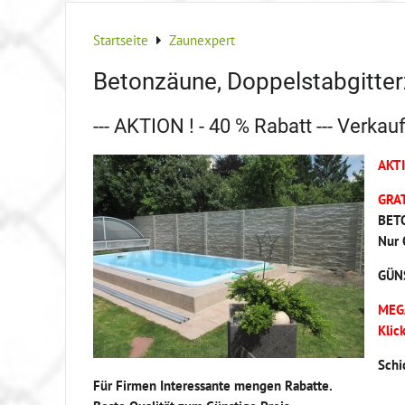
Startseite
Zaunexpert
Betonzäune, Doppelstabgitter
--- AKTION ! - 40 % Rabatt --- Verkauf
AKTI
GRA
BET
Nur 
GÜN
MEGA
Klic
Schi
Für Firmen Interessante mengen Rabatte.