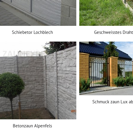
Schiebetor Lochblech
Geschweisstes Draht
Schmuck zaun Lux ab
Betonzaun Alpenfels