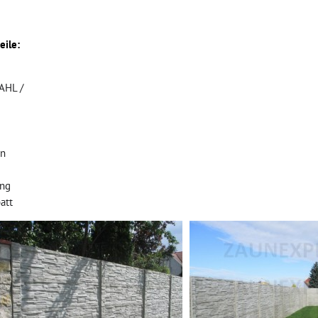
eile:
TAHL /
en
ung
att