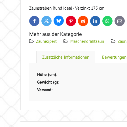
Zaunstreben Rund Ideal - Verzinkt 175 cm
Bluesky
Twitter
Facebook
Pinterest
Reddit
LinkedIn
WhatsApp
E-
mail
Mehr aus der Kategorie
Zaunexpert
Maschendrahtzaun
Zaun
Zusätzliche Informationen
Bewertungen
Höhe (cm):
Gewicht (g):
Versand: