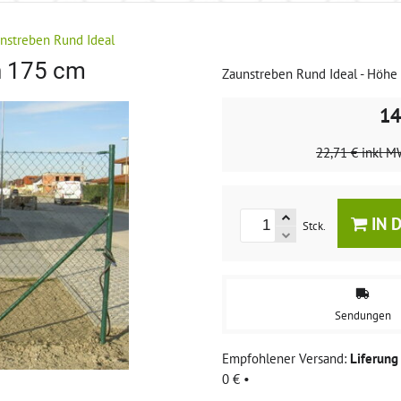
nstreben Rund Ideal
n 175 cm
Zaunstreben Rund Ideal - Höhe
14
22,71 €
inkl M
IN 
Stck.
Sendungen
Liferun
0 €
•