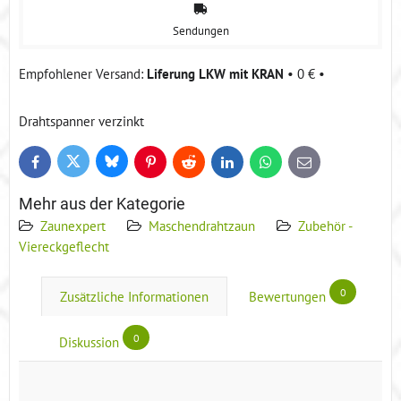
Sendungen
Liferung LKW mit KRAN
•
0 €
•
Drahtspanner verzinkt
Bluesky
Twitter
Facebook
Pinterest
Reddit
LinkedIn
WhatsApp
E-
mail
Mehr aus der Kategorie
Zaunexpert
Maschendrahtzaun
Zubehör -
Viereckgeflecht
0
Zusätzliche Informationen
Bewertungen
0
Diskussion