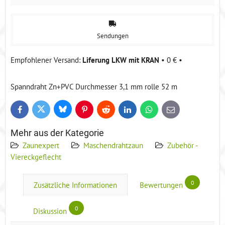
Sendungen
Liferung LKW mit KRAN
•
0 €
•
Spanndraht Zn+PVC Durchmesser 3,1 mm rolle 52 m
Bluesky
Twitter
Facebook
Pinterest
Reddit
LinkedIn
WhatsApp
E-
mail
Mehr aus der Kategorie
Zaunexpert
Maschendrahtzaun
Zubehör -
Viereckgeflecht
0
Zusätzliche Informationen
Bewertungen
0
Diskussion