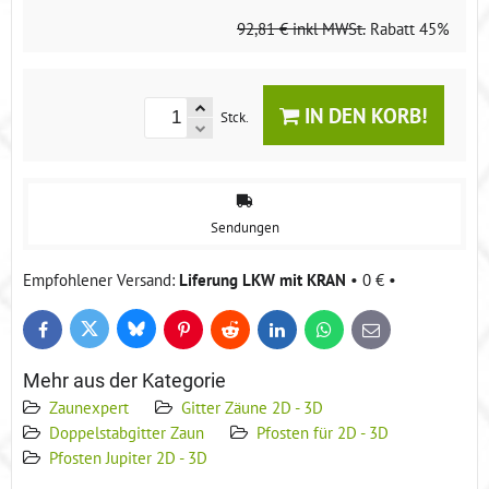
92,81 €
inkl MWSt.
Rabatt
45%
IN DEN KORB!
Stck.
Sendungen
Liferung LKW mit KRAN
•
0 €
•
Bluesky
Twitter
Facebook
Pinterest
Reddit
LinkedIn
WhatsApp
E-
mail
Mehr aus der Kategorie
Zaunexpert
Gitter Zäune 2D - 3D
Doppelstabgitter Zaun
Pfosten für 2D - 3D
Pfosten Jupiter 2D - 3D