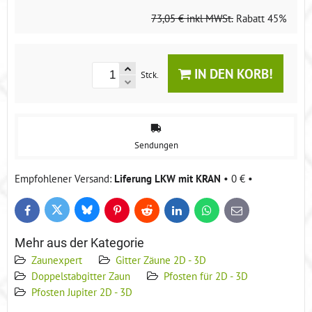
73,05 €
inkl MWSt.
Rabatt
45%
IN DEN KORB!
Stck.
Sendungen
Liferung LKW mit KRAN
•
0 €
•
Bluesky
Twitter
Facebook
Pinterest
Reddit
LinkedIn
WhatsApp
E-
mail
Mehr aus der Kategorie
Zaunexpert
Gitter Zäune 2D - 3D
Doppelstabgitter Zaun
Pfosten für 2D - 3D
Pfosten Jupiter 2D - 3D