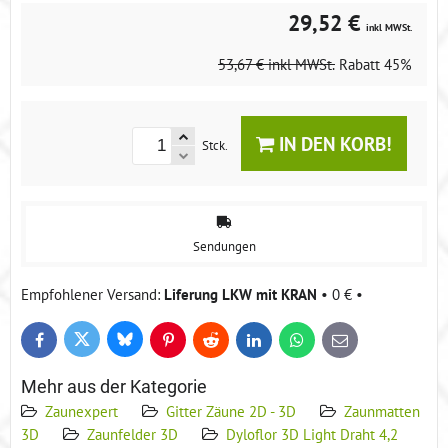
29,52 €
inkl MWSt.
53,67 €
inkl MWSt.
Rabatt
45%
IN DEN KORB!
Stck.
Sendungen
Liferung LKW mit KRAN
•
0 €
•
Bluesky
Twitter
Facebook
Pinterest
Reddit
LinkedIn
WhatsApp
E-
mail
Mehr aus der Kategorie
Zaunexpert
Gitter Zäune 2D - 3D
Zaunmatten
3D
Zaunfelder 3D
Dyloflor 3D Light Draht 4,2