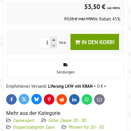
53,50 €
inkl MWSt.
97,28 €
inkl MWSt.
Rabatt
45%
IN DEN KORB!
Stck.
Sendungen
Liferung LKW mit KRAN
•
0 €
•
Bluesky
Twitter
Facebook
Pinterest
Reddit
LinkedIn
WhatsApp
E-
mail
Mehr aus der Kategorie
Zaunexpert
Gitter Zäune 2D - 3D
Doppelstabgitter Zaun
Pfosten für 2D - 3D