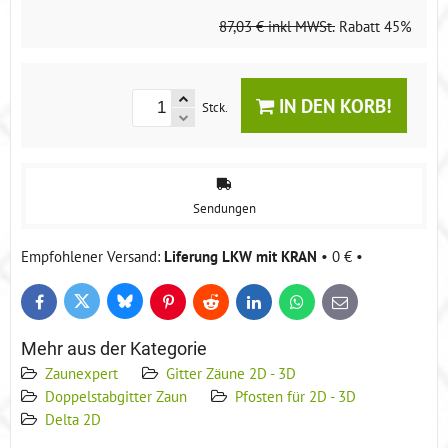
87,03 €
inkl MWSt.
Rabatt
45%
IN DEN KORB!
Stck.
Sendungen
Liferung LKW mit KRAN
•
0 €
•
Bluesky
Twitter
Facebook
Pinterest
Reddit
LinkedIn
WhatsApp
E-
mail
Mehr aus der Kategorie
Zaunexpert
Gitter Zäune 2D - 3D
Doppelstabgitter Zaun
Pfosten für 2D - 3D
Delta 2D