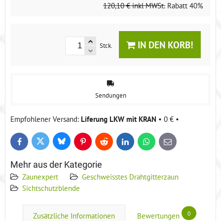
120,10 €
inkl MWSt.
Rabatt
40%
IN DEN KORB!
Stck.
Sendungen
Liferung LKW mit KRAN
•
0 €
•
Bluesky
Twitter
Facebook
Pinterest
Reddit
LinkedIn
WhatsApp
E-
mail
Mehr aus der Kategorie
Zaunexpert
Geschweisstes Drahtgitterzaun
Sichtschutzblende
0
Zusätzliche Informationen
Bewertungen