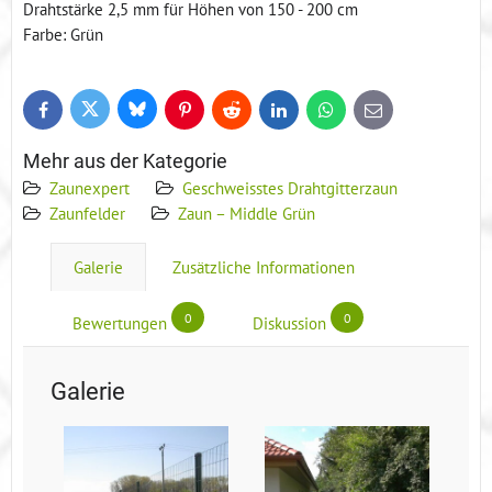
Drahtstärke 2,5 mm für Höhen von 150 - 200 cm
Farbe: Grün
Bluesky
Twitter
Facebook
Pinterest
Reddit
LinkedIn
WhatsApp
E-
mail
Mehr aus der Kategorie
Zaunexpert
Geschweisstes Drahtgitterzaun
Zaunfelder
Zaun – Middle Grün
Galerie
Zusätzliche Informationen
0
0
Bewertungen
Diskussion
Galerie