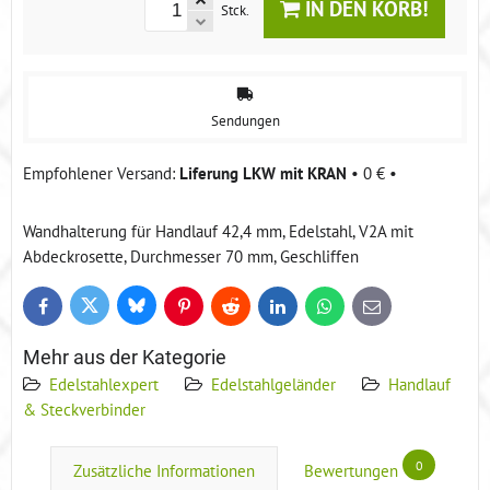
IN DEN KORB!
Stck.
Sendungen
Liferung LKW mit KRAN
•
0 €
•
Wandhalterung für Handlauf 42,4 mm, Edelstahl, V2A mit
Abdeckrosette, Durchmesser 70 mm, Geschliffen
Bluesky
Twitter
Facebook
Pinterest
Reddit
LinkedIn
WhatsApp
E-
mail
Mehr aus der Kategorie
Edelstahlexpert
Edelstahlgeländer
Handlauf
& Steckverbinder
0
Zusätzliche Informationen
Bewertungen