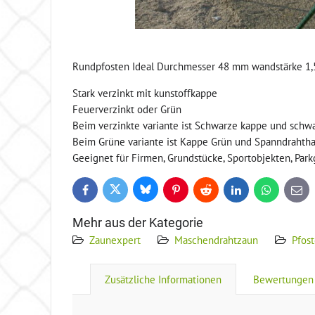
Rundpfosten Ideal Durchmesser 48 mm wandstärke 1,
Stark verzinkt mit kunstoffkappe
Feuerverzinkt oder Grün
Beim verzinkte variante ist Schwarze kappe und schw
Beim Grüne variante ist Kappe Grün und Spanndrahtha
Geeignet für Firmen, Grundstücke, Sportobjekten, Park
Bluesky
Twitter
Facebook
Pinterest
Reddit
LinkedIn
WhatsApp
E-
mail
Mehr aus der Kategorie
Zaunexpert
Maschendrahtzaun
Pfos
Zusätzliche Informationen
Bewertungen