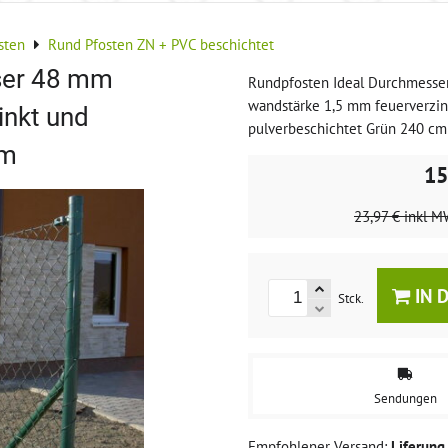
sten
Rund Pfosten ZN + PVC beschichtet
ser 48 mm
Rundpfosten Ideal Durchmess
wandstärke 1,5 mm feuerverzin
inkt und
pulverbeschichtet Grün 240 cm
cm
15
23,97 €
inkl M
IN 
Stck.
Sendungen
Liferun