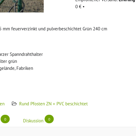
0 €
•
5 mm feuerverzinkt und pulverbeschichtet Grün 240 cm
arzer Spanndrahthalter
lter grün
gelände, Fabriken
ten
Rund Pfosten ZN + PVC beschichtet
0
0
Diskussion