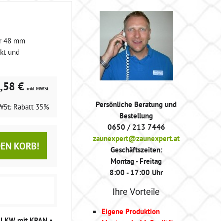
er 48 mm
kt und
,58 €
inkl MWSt.
Persönliche Beratung und
WSt.
Rabatt
35%
Bestellung
0650 / 213 7446
zaunexpert@zaunexpert.at
DEN KORB!
Geschäftszeiten:
Montag - Freitag
8:00 - 17:00 Uhr
Ihre Vorteile
Eigene Produktion
g LKW mit KRAN
•