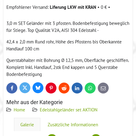
Liferung LKW mit KRAN
•
0 €
•
3,0 m SET Geländer mit 3 pfosten. Bodenbefestigung beweglich
für Stiege. Top Qualität V2A, AISI 304 Edelstahl -
42,4 x 2,0 mm Rund rohr, Höhe des Pfostens bis Oberkannte
Handlauf 100 cm
Querstabhalter mit Bohrung Ø 12,5 mm, Oberfläche geschliffen.
Komplett Inkl. Handlauf, 2stk End kappen und 5 Querstäbe
Bodenbefestigung
Bluesky
Twitter
Facebook
Pinterest
Reddit
LinkedIn
WhatsApp
E-
mail
Mehr aus der Kategorie
Home
Edelstahlgeländer set AKTION
Galerie
Zusätzliche Informationen