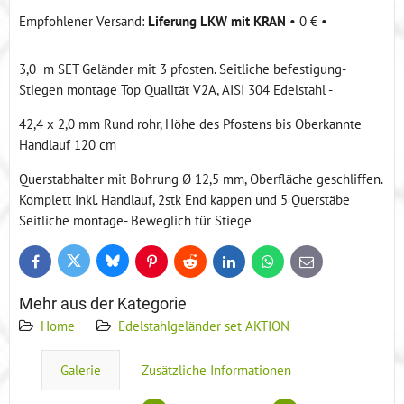
Liferung LKW mit KRAN
•
0 €
•
3,0 m SET Geländer mit 3 pfosten. Seitliche befestigung-
Stiegen montage Top Qualität V2A, AISI 304 Edelstahl -
42,4 x 2,0 mm Rund rohr, Höhe des Pfostens bis Oberkannte
Handlauf 120 cm
Querstabhalter mit Bohrung Ø 12,5 mm, Oberfläche geschliffen.
Komplett Inkl. Handlauf, 2stk End kappen und 5 Querstäbe
Seitliche montage- Beweglich für Stiege
Bluesky
Twitter
Facebook
Pinterest
Reddit
LinkedIn
WhatsApp
E-
mail
Mehr aus der Kategorie
Home
Edelstahlgeländer set AKTION
Galerie
Zusätzliche Informationen