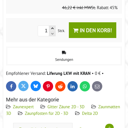
46,22 €
inkl MWSt.
Rabatt
45%
IN DEN KORB!
Stck.
Sendungen
Liferung LKW mit KRAN
•
0 €
•
Bluesky
Twitter
Facebook
Pinterest
Reddit
LinkedIn
WhatsApp
E-
mail
Mehr aus der Kategorie
Zaunexpert
Gitter Zäune 2D - 3D
Zaunmatten
3D
Zaunpfosten für 2D - 3D
Delta 2D
0