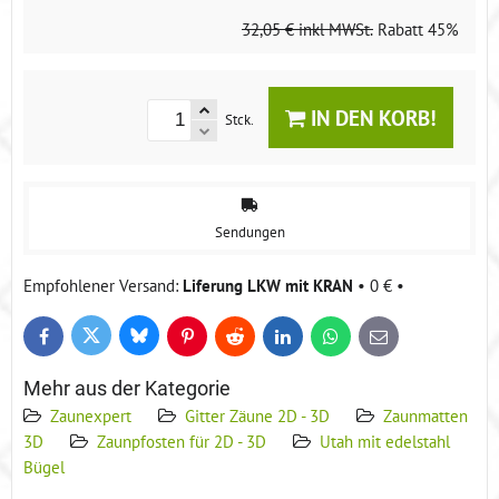
32,05 €
inkl MWSt.
Rabatt
45%
IN DEN KORB!
Stck.
Sendungen
Liferung LKW mit KRAN
•
0 €
•
Bluesky
Twitter
Facebook
Pinterest
Reddit
LinkedIn
WhatsApp
E-
mail
Mehr aus der Kategorie
Zaunexpert
Gitter Zäune 2D - 3D
Zaunmatten
3D
Zaunpfosten für 2D - 3D
Utah mit edelstahl
Bügel