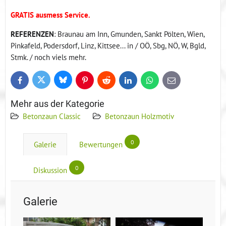
GRATIS ausmess Service.
REFERENZEN
: Braunau am Inn, Gmunden, Sankt Pölten, Wien,
Pinkafeld, Podersdorf, Linz, Kittsee... in / OÖ, Sbg, NÖ, W, Bgld,
Stmk. / noch viels mehr.
Bluesky
Twitter
Facebook
Pinterest
Reddit
LinkedIn
WhatsApp
E-
mail
Mehr aus der Kategorie
Betonzaun Classic
Betonzaun Holzmotiv
0
Galerie
Bewertungen
0
Diskussion
Galerie